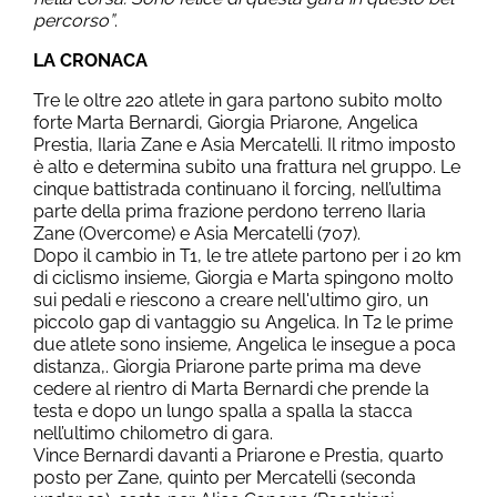
percorso”
.
LA CRONACA
Tre le oltre 220 atlete in gara partono subito molto
forte Marta Bernardi, Giorgia Priarone, Angelica
Prestia, Ilaria Zane e Asia Mercatelli. Il ritmo imposto
è alto e determina subito una frattura nel gruppo. Le
cinque battistrada continuano il forcing, nell’ultima
parte della prima frazione perdono terreno Ilaria
Zane (Overcome) e Asia Mercatelli (707).
Dopo il cambio in T1, le tre atlete partono per i 20 km
di ciclismo insieme, Giorgia e Marta spingono molto
sui pedali e riescono a creare nell'ultimo giro, un
piccolo gap di vantaggio su Angelica. In T2 le prime
due atlete sono insieme, Angelica le insegue a poca
distanza,. Giorgia Priarone parte prima ma deve
cedere al rientro di Marta Bernardi che prende la
testa e dopo un lungo spalla a spalla la stacca
nell’ultimo chilometro di gara.
Vince Bernardi davanti a Priarone e Prestia, quarto
posto per Zane, quinto per Mercatelli (seconda