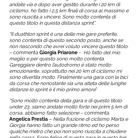
andate via e dopo aver gestito durante i 20 km di
ciclismo, ho fatto i 2,5 km finali di corsa al massimo e
sono riuscita a vincere. Sono molto contenta di
questo titolo in questa distanza sprint”
.
“Il duathlon sprint è una delle mie gare preferite,
sono contenta di questo secondo posto, anche se
non nascondo che avrei voluto vincere questo titolo.
– commenta
Giorgia Priarone
-
Ho fatto del mio
meglio e per questo sono molto contenta.
Gareggiare dentro l’autodromo è stato molto
emozionante, soprattutto nei 20 km di ciclismo mi
sono divertita molto. Finalmente una gara con la bici
da corsa che nonostante sia una atleta delle lunghe
distanze lo sprint è il mio primo amore
”
“Sono molto contenta della gara e di questo titolo
under 23, siamo andate molto forte nei primi 5 km di
corsa, abbiamo fatto selezione
– commenta
Angelica Prestia
–
Nella frazione di ciclismo Marta e
Giorgia hanno fatto un grande ritmo ed ho perso
qualche metro che poi non sono riuscita a chiudere
nella corsa. Sono felice di questa gara in questo bel