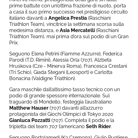
prime battute con un’ottima frazione di nuoto, porta
a casa il suo primo successo nel prestigioso circuito
italiano davanti a
Angelica Prestia
(Raschiani
Triathlon Team), vincitrice la settimana scorsa sulla
medesima distanza, e
Asia Mercatelli
(Raschiani
Triathlon Team), mai prima d’ora sul podio di un Gran
Prix.
Seguono Elena Petrini (Fiamme Azzurre), Federica
Parodi (T.D. Rimini), Alessia Orla (707), Alzbeta
Hruskova (Cze - Minerva Roma), Francesca Crestani
(Tri Schio), Giada Stegani (Leosport) e Carlotta
Bonacina (Valdigne Triathlon).
Gara maschile dall’altissimo tasso tecnico con un
podio di grande spessore internazionale. Sul
traguardo di Mondello, festeggia l’australiano
Matthew Hauser
(707) davanti all’azzurro
protagonista dei Giochi Olimpici di Tokyo 2020
Gianluca Pozzatti
(707). Completa il podio e la
tripletta del team 707 l’americano
Seth Rider
.
Seguono Bortolamedi (K3 Cremona), Giulio Pugliese