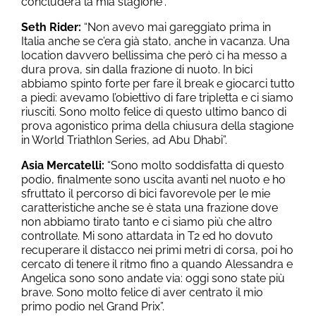
concluderà la mia stagione”.
Seth Rider:
“Non avevo mai gareggiato prima in
Italia anche se c’era già stato, anche in vacanza. Una
location davvero bellissima che però ci ha messo a
dura prova, sin dalla frazione di nuoto. In bici
abbiamo spinto forte per fare il break e giocarci tutto
a piedi: avevamo l’obiettivo di fare tripletta e ci siamo
riusciti. Sono molto felice di questo ultimo banco di
prova agonistico prima della chiusura della stagione
in World Triathlon Series, ad Abu Dhabi”.
Asia Mercatelli:
“Sono molto soddisfatta di questo
podio, finalmente sono uscita avanti nel nuoto e ho
sfruttato il percorso di bici favorevole per le mie
caratteristiche anche se è stata una frazione dove
non abbiamo tirato tanto e ci siamo più che altro
controllate. Mi sono attardata in T2 ed ho dovuto
recuperare il distacco nei primi metri di corsa, poi ho
cercato di tenere il ritmo fino a quando Alessandra e
Angelica sono sono andate via: oggi sono state più
brave. Sono molto felice di aver centrato il mio
primo podio nel Grand Prix”.