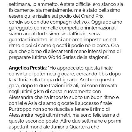
settimana, lo ammetto, è stata difficile, ero stanco sia
fisicamente, sia mentalmente, ma è stato bellissimo
essere qui e risalire sul podio del Grand Prix
condiviso con due compagni del 707. Oggi abbiamo
gareggiato come nelle competizioni internazionali:
siamo andati fortissimo sin dall’inizio, senza
guardarci indietro, in bici abbiamo imposto un bel
ritmo e poi ci siamo giocati il podio nella corsa. Ora
qualche giorno di allenamenti meno intensi prima di
preparare l’ultima World Series della stagione”.
Angelica Prestia:
“Ho approcciato questa finale
convinta di potermela giocare, cercando il bis dopo
la vittoria nella tappa di Lignano. Anche in questa
gara, dopo le due frazioni iniziali, mi sono ritrovata
negli ultimi 5 km di corsa nuovamente con
Alessandra che ha imposto subito un buon ritmo e
con lei e Asia ci siamo giocate il successo finale.
Purtroppo non sono riuscita a tenere il ritmo di
Alessandra negli ultimi metri, ma sono felicissima di
questo secondo posto. Altre due settimane e poi mi
aspetta il mondiale Junior a Quarteira che