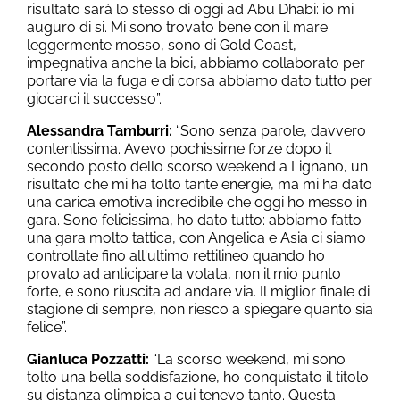
risultato sarà lo stesso di oggi ad Abu Dhabi: io mi
auguro di si. Mi sono trovato bene con il mare
leggermente mosso, sono di Gold Coast,
impegnativa anche la bici, abbiamo collaborato per
portare via la fuga e di corsa abbiamo dato tutto per
giocarci il successo”.
Alessandra Tamburri:
“Sono senza parole, davvero
contentissima. Avevo pochissime forze dopo il
secondo posto dello scorso weekend a Lignano, un
risultato che mi ha tolto tante energie, ma mi ha dato
una carica emotiva incredibile che oggi ho messo in
gara. Sono felicissima, ho dato tutto: abbiamo fatto
una gara molto tattica, con Angelica e Asia ci siamo
controllate fino all'ultimo rettilineo quando ho
provato ad anticipare la volata, non il mio punto
forte, e sono riuscita ad andare via. Il miglior finale di
stagione di sempre, non riesco a spiegare quanto sia
felice”.
Gianluca Pozzatti:
“La scorso weekend, mi sono
tolto una bella soddisfazione, ho conquistato il titolo
su distanza olimpica a cui tenevo tanto. Questa