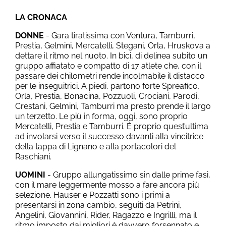
LA CRONACA
DONNE
- Gara tiratissima con Ventura, Tamburri,
Prestia, Gelmini, Mercatelli, Stegani, Orla, Hruskova a
dettare il ritmo nel nuoto. In bici, di delinea subito un
gruppo affiatato e compatto di 17 atlete che, con il
passare dei chilometri rende incolmabile il distacco
per le inseguitrici. A piedi, partono forte Spreafico,
Orla, Prestia, Bonacina, Pozzuoli, Crociani, Parodi,
Crestani, Gelmini, Tamburri ma presto prende il largo
un terzetto. Le più in forma, oggi, sono proprio
Mercatelli, Prestia e Tamburri. È proprio quest’ultima
ad involarsi verso il successo davanti alla vincitrice
della tappa di Lignano e alla portacolori del
Raschiani.
UOMINI
- Gruppo allungatissimo sin dalle prime fasi,
con il mare leggermente mosso a fare ancora più
selezione. Hauser e Pozzatti sono i primi a
presentarsi in zona cambio, seguiti da Petrini,
Angelini, Giovannini, Rider, Ragazzo e Ingrillì, ma il
ritmo imposto dai migliori è davvero forsennato e