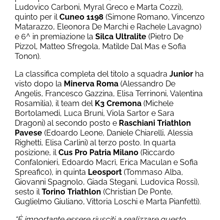
Ludovico Carboni, Myral Greco e Marta Cozzi),
quinto per il
Cuneo 1198
(Simone Romano, Vincenzo
Matarazzo, Eleonora De Marchi e Rachele Lavagno)
e 6^ in premiazione la
Silca Ultralite
(Pietro De
Pizzol, Matteo Sfregola, Matilde Dal Mas e Sofia
Tonon).
La classifica completa del titolo a squadra
Junior
ha
visto dopo la
Minerva Roma
(Alessandro De
Angelis, Francesco Gazzina, Elisa Terrinoni, Valentina
Rosamilia), il team del
K3 Cremona
(Michele
Bortolamedi, Luca Bruni, Viola Sartor e Sara
Dragoni) al secondo posto e
Raschiani Triathlon
Pavese
(Edoardo Leone, Daniele Chiarelli, Alessia
Righetti, Elisa Carlini) al terzo posto. In quarta
posizione, il
Cus Pro Patria Milano
(Riccardo
Confalonieri, Edoardo Macrì, Erica Maculan e Sofia
Spreafico), in quinta
Leosport
(Tommaso Alba,
Giovanni Spagnolo, Giada Stegani, Ludovica Rossi),
sesto il
Torino Triathlon
(Christian De Ponte,
Guglielmo Giuliano, Vittoria Loschi e Marta Pianfetti).
“È importante essere riusciti a realizzare questo