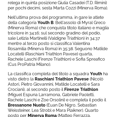
relega in quinta posizione Giulia Casadei (T.D. Rimini)
per pochi decimi, sesta Marta Cozzi (Minerva Roma).
Nell'ultima prova del programma, in gare le atlete
della categoria
Youth B
. Bell'assolo di Myral Greco
(Minerva Roma) che conquista titolo italiano e maglia
tricolore in 34:16; sul secondo gradino del podio,
sale Letizia Martinelli (Valdigne Triathlon) in 34:37
mentre al terzo posto si classifica Valentina
Rosamilia (Minerva Roma) in 35:38. Seguono Matilde
Locatelli (Raschiani Triathlon Pavese) quarta,
Rachele Laschi (Firenze Triathlon) e Sofia Spreafico
(Cus ProPatria Milano).
La classifica completa del titolo a squadra
Youth
ha
visto dietro la
Raschiani Triathlon Pavese
(Nicolò
Astori, Pietro Giovannini, Matilde Locatelli e Sara
Crociani), al secondo posto il
Firenze Triathlon
(Miguel Espuna Larramona, Gabriele Paoletti,
Rachele Laschi e Zoe Orsolini) e completa il podio il
Bressanone Nuoto
(Euan De Nigro, Sebastian
Weissteiner, Lea Strobl e Mara Plaikner). Quarto
posto per
Minerva Roma
(Matteo Ferrazza,