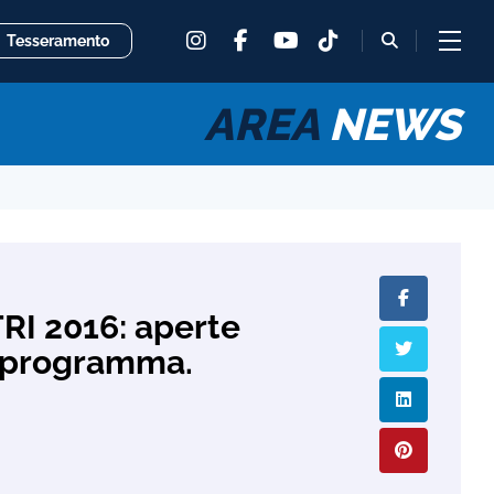
instagram
facebook
tiktok
fas
Tesseramento
youtube
fa-
magnifying
glass
AREA
NEWS
RI 2016: aperte
il programma.