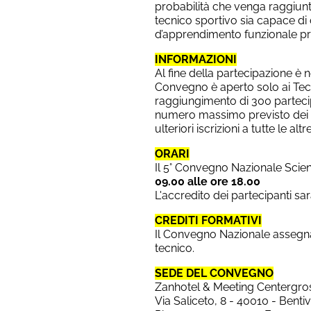
probabilità che venga raggiunt
tecnico sportivo sia capace di
d’apprendimento funzionale prim
INFORMAZIONI
Al fine della partecipazione è n
Convegno è aperto solo ai Tecnic
raggiungimento di 300 partecip
numero massimo previsto dei par
ulteriori iscrizioni a tutte le alt
ORARI
Il 5° Convegno Nazionale Scient
09.00 alle ore 18.00
L'accredito dei partecipanti sar
CREDITI FORMATIVI
Il Convegno Nazionale assegna 
tecnico.
SEDE DEL CONVEGNO
Zanhotel & Meeting Centergro
Via Saliceto, 8 - 40010 - Bentiv