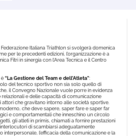
 Federazione Italiana Triathlon si svolgerà domenica
e per le precedenti edizioni, l’organizzazione è a
ica Fitri in sinergia con l’Area Tecnica e il Centro
 è
“La Gestione del Team e dell’Atleta”
:
lo del tecnico sportivo non sia solo quello di
che, il Convegno Nazionale vuole porre in evidenza
relazionali e delle capacità di comunicazione
tri attori che gravitano intorno alle società sportive.
 moderno, che deve sapere, saper fare e saper far
tegici e comportamentali che inneschino un circolo
tti, gli atleti in primis, chiamati a fornire prestazioni
i interlocutori di scambiarsi adeguatamente
o interpersonale, l’efficacia della comunicazione e la