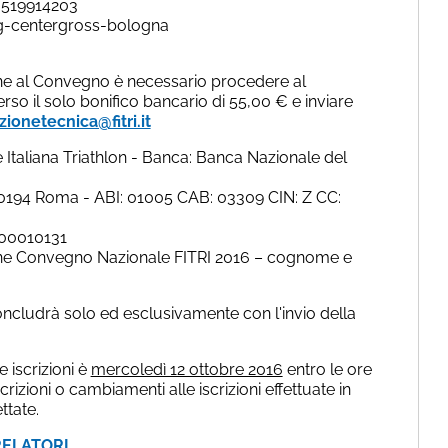
0519914203
ng-centergross-bologna
zione al Convegno è necessario procedere al
so il solo bonifico bancario di 55,00 € e inviare
zionetecnica@fitri.it
ne Italiana Triathlon - Banca: Banca Nazionale del
0194 Roma - ABI: 01005 CAB: 03309 CIN: Z CC:
00010131
zione Convegno Nazionale FITRI 2016 – cognome e
oncludrà solo ed esclusivamente con l'invio della
e iscrizioni è
mercoledì 12 ottobre 2016
entro le ore
rizioni o cambiamenti alle iscrizioni effettuate in
tate.
ELATORI