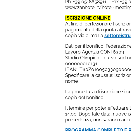
Ph. +39 0518658911 – Fax +39 
www.zanhotel.it/hotel-meeti
ISCRIZIONE ONLINE
Al fine di perfezionare l’iscri
pagamento della quota attraver
copia via e-mail a
settoreistru
Dati per il bonifico: Federazio
Lavoro Agenzia CONI 6309
Stadio Olimpico - curva sud 0
000000010131
IBAN: IT60Z01005033090000
Specificare la causale: Iscri
nome.
La procedura di iscrizione si c
copia del bonifico.
Il termine per poter effettuare l
14.00. Dopo tale data, nuove isc
precedenza, non saranno accet
PROGRAMMA COMPLETO E R