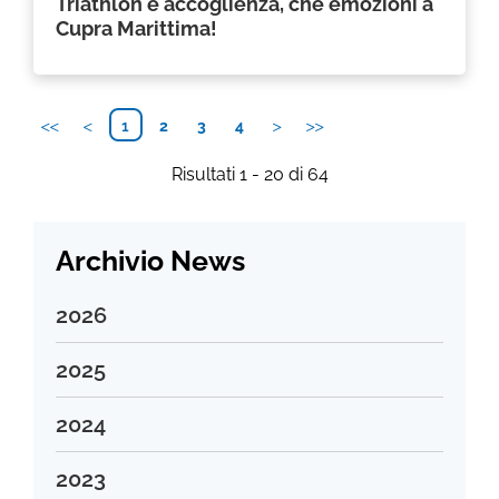
Triathlon e accoglienza, che emozioni a
Cupra Marittima!
1
2
3
4
Risultati 1 - 20 di 64
Archivio News
2026
Agosto 2026
2025
Luglio 2026
Dicembre 2025
2024
Giugno 2026
Novembre 2025
Maggio 2026
Dicembre 2024
2023
Ottobre 2025