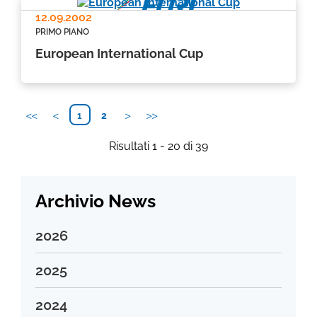
12.09.2002
PRIMO PIANO
European International Cup
1
2
Risultati 1 - 20 di 39
Archivio News
2026
Agosto 2026
2025
Luglio 2026
Dicembre 2025
2024
Giugno 2026