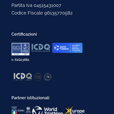
Gennaio 2004
Aprile 2002
Partita Iva 04515431007
Febbraio 2003
Marzo 2002
Codice Fiscale 96135770582
Gennaio 2003
Febbraio 2002
Gennaio 2002
Certificazioni
n. 61Q23682
Partner istituzionali