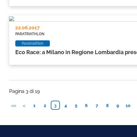
22.06.2017
PARATRIATHLON
Paratriathlon
Eco Race: a Milano in Regione Lombardia prese
Pagina 3 di 19
1
2
3
4
5
6
7
8
9
10