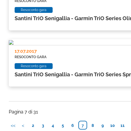
RESOCONTO GARA
Resoconto gara
Santini TriO Senigallia - Garmin TriO Series Ol
17.07.2017
RESOCONTO GARA
Resoconto gara
Santini TriO Senigallia - Garmin TriO Series Spr
Pagina 7 di 31
2
3
4
5
6
7
8
9
10
11