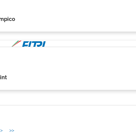
impico
int