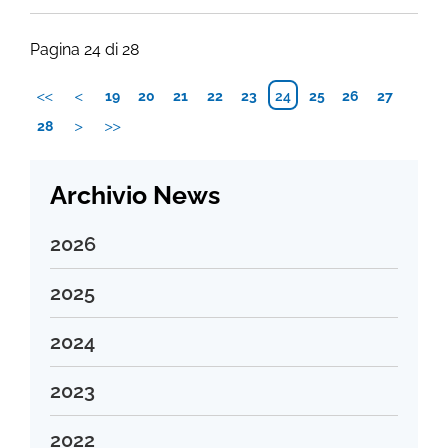
Pagina 24 di 28
19
20
21
22
23
24
25
26
27
28
Archivio News
2026
Agosto 2026
2025
Luglio 2026
Dicembre 2025
2024
Giugno 2026
Novembre 2025
Maggio 2026
Dicembre 2024
2023
Ottobre 2025
Aprile 2026
Novembre 2024
Settembre 2025
Dicembre 2023
2022
Marzo 2026