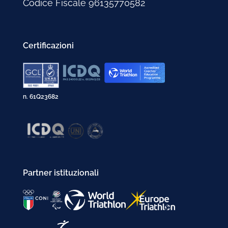
Codice Fiscale 96135770582
Gennaio 2003
Febbraio 2002
Gennaio 2002
Certificazioni
n. 61Q23682
Partner istituzionali