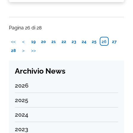
Pagina 26 di 28
19
20
21
22
23
24
25
26
27
28
Archivio News
2026
Agosto 2026
2025
Luglio 2026
Dicembre 2025
2024
Giugno 2026
Novembre 2025
Maggio 2026
Dicembre 2024
2023
Ottobre 2025