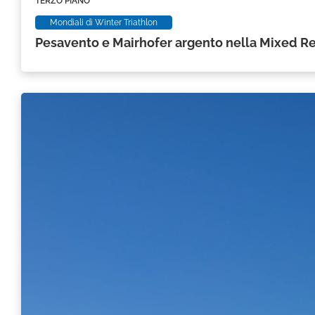
TERZO PIANO
Mondiali di Winter Triathlon
Pesavento e Mairhofer argento nella Mixed Rel