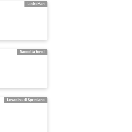
Marzo 2002
LedroMan
Gennaio 2003
Febbraio 2002
Gennaio 2002
Raccolta fondi
Lovadina di Spresiano