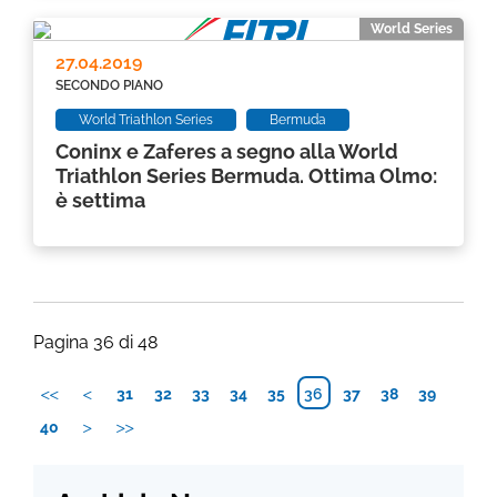
World Series
27.04.2019
SECONDO PIANO
World Triathlon Series
Bermuda
Coninx e Zaferes a segno alla World
Triathlon Series Bermuda. Ottima Olmo:
è settima
Pagina 36 di 48
31
32
33
34
35
36
37
38
39
40