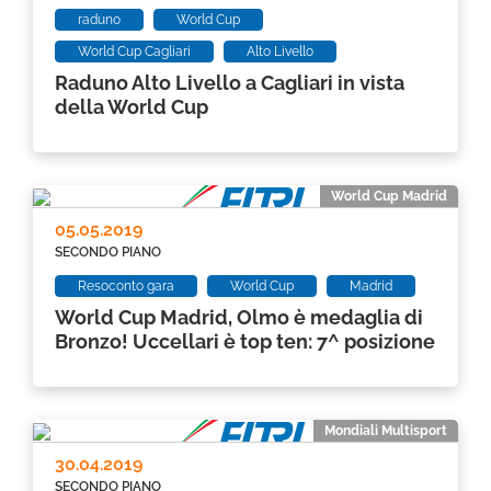
raduno
World Cup
World Cup Cagliari
Alto Livello
Raduno Alto Livello a Cagliari in vista
della World Cup
World Cup Madrid
05.05.2019
SECONDO PIANO
Resoconto gara
World Cup
Madrid
World Cup Madrid, Olmo è medaglia di
Bronzo! Uccellari è top ten: 7^ posizione
Mondiali Multisport
30.04.2019
SECONDO PIANO