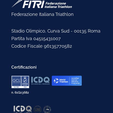
Marzo 2002
Febbraio 2005
Marzo 2003
Gennaio 2004
Febbraio 2002
Gennaio 2005
Febbraio 2003
Federazione Italiana Triathlon
Gennaio 2003
Stadio Olimpico, Curva Sud - 00135 Roma
Partita Iva 04515431007
Codice Fiscale 96135770582
Certificazioni
n. 61Q23682