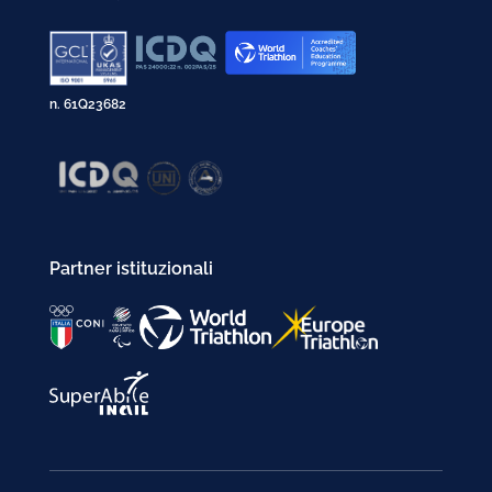
n. 61Q23682
Partner istituzionali