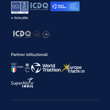
n. 61Q23682
Partner istituzionali