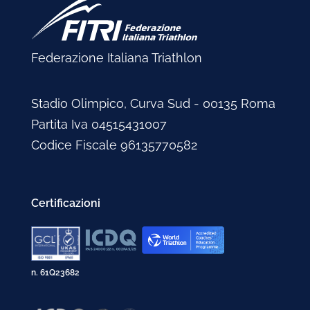
Marzo 2005
Maggio 2003
Febbraio 2004
Marzo 2002
Febbraio 2005
Marzo 2003
Gennaio 2004
Febbraio 2002
Gennaio 2005
Febbraio 2003
Federazione Italiana Triathlon
Gennaio 2003
Stadio Olimpico, Curva Sud - 00135 Roma
Partita Iva 04515431007
Codice Fiscale 96135770582
Certificazioni
n. 61Q23682