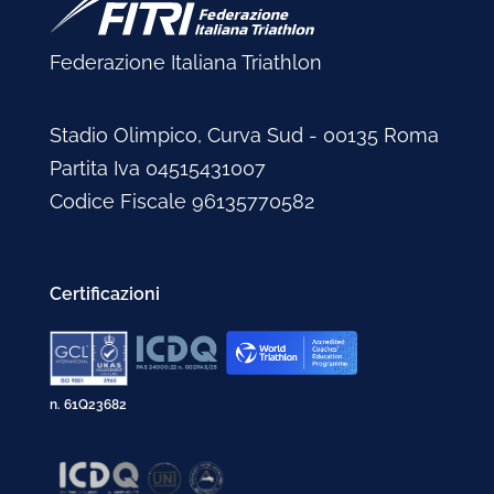
Marzo 2002
Febbraio 2005
Marzo 2003
Gennaio 2004
Febbraio 2002
Gennaio 2005
Febbraio 2003
Federazione Italiana Triathlon
Gennaio 2003
Stadio Olimpico, Curva Sud - 00135 Roma
Partita Iva 04515431007
Codice Fiscale 96135770582
Certificazioni
n. 61Q23682