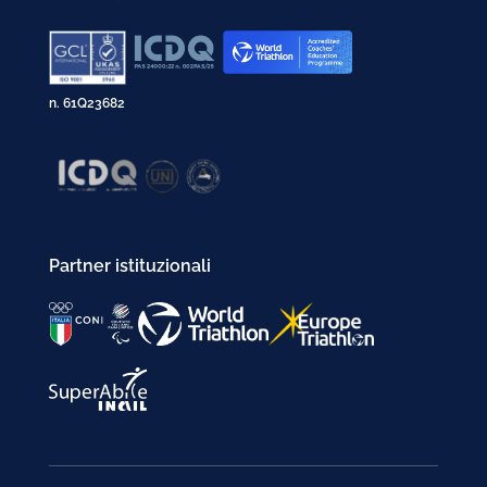
n. 61Q23682
Partner istituzionali