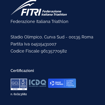
Marzo 2004
Aprile 2002
Marzo 2005
Maggio 2003
Febbraio 2004
Marzo 2002
Febbraio 2005
Marzo 2003
Gennaio 2004
Febbraio 2002
Gennaio 2005
Febbraio 2003
Federazione Italiana Triathlon
Gennaio 2003
Stadio Olimpico, Curva Sud - 00135 Roma
Partita Iva 04515431007
Codice Fiscale 96135770582
Certificazioni
n. 61Q23682