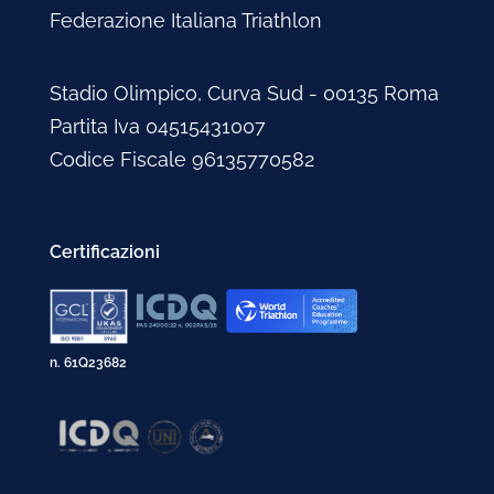
Gennaio 2005
Febbraio 2003
Federazione Italiana Triathlon
Gennaio 2003
Stadio Olimpico, Curva Sud - 00135 Roma
Partita Iva 04515431007
Codice Fiscale 96135770582
Certificazioni
n. 61Q23682