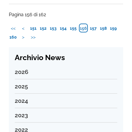
Pagina 156 di 162
151
152
153
154
155
156
157
158
159
160
Archivio News
2026
Luglio 2026
2025
Giugno 2026
Dicembre 2025
2024
Maggio 2026
Novembre 2025
Aprile 2026
Dicembre 2024
2023
Ottobre 2025
Marzo 2026
Novembre 2024
Settembre 2025
Dicembre 2023
2022
Febbraio 2026