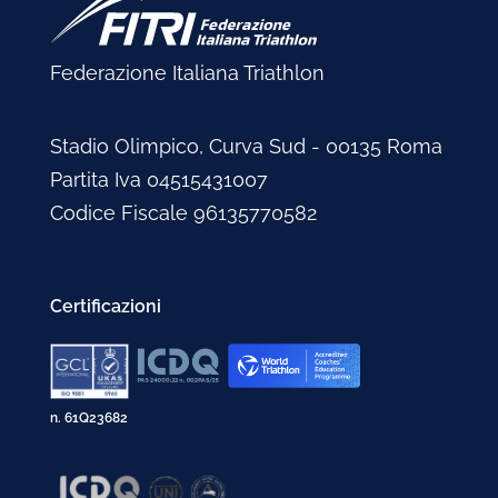
Febbraio 2004
Marzo 2002
Febbraio 2005
Marzo 2003
Gennaio 2004
Febbraio 2002
Gennaio 2005
Febbraio 2003
Federazione Italiana Triathlon
Gennaio 2003
Stadio Olimpico, Curva Sud - 00135 Roma
Partita Iva 04515431007
Codice Fiscale 96135770582
Certificazioni
n. 61Q23682